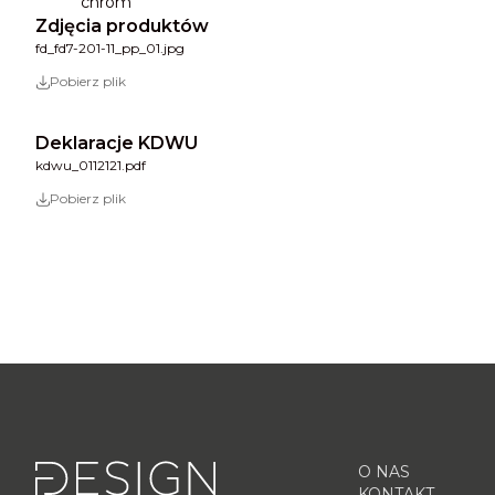
chrom
Zdjęcia produktów
fd_fd7-201-11_pp_01.jpg
Pobierz plik
Deklaracje KDWU
kdwu_0112121.pdf
Pobierz plik
O NAS
KONTAKT