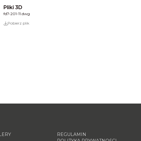
Pliki 3D
fd7-201-11.dwg
Pobierz plik
LERY
REGULAMIN
POLITYKA PRYWATNOŚCI