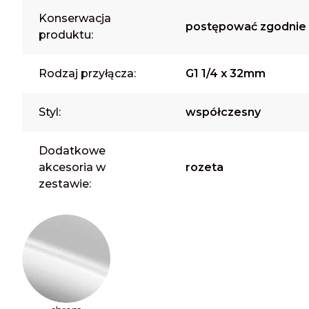
Konserwacja
postępować zgodnie z
produktu:
Rodzaj przyłącza:
G1 1/4 x 32mm
Styl:
współczesny
Dodatkowe
akcesoria w
rozeta
zestawie: