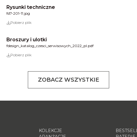
Rysunki techniczne
fd7-201-11.jpg
Pobierz plik
Broszury i ulotki
fdesign_katalog_czesci_serwisowych_2022_pl.pdf
Pobierz plik
ZOBACZ WSZYSTKIE
KOLEKCJE
BESTSEL
ARANŻACJE
BATERIE