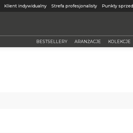
Klient indywidualny
Strefa profesjonalisty
Punkty sprzed
BESTSELLERY
ARANŻACJE
KOLEKCJE