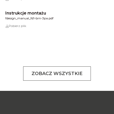
Instrukcje montażu
fdesign_manual_fd1-brn-3pa.pdf
Pobierz plik
ZOBACZ WSZYSTKIE