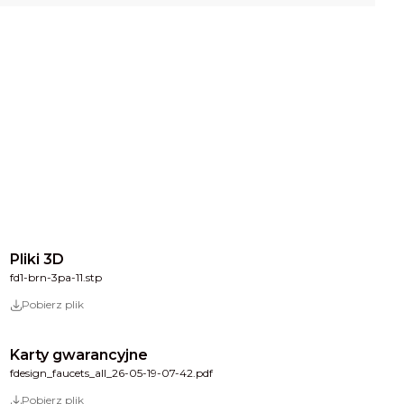
Pliki 3D
fd1-brn-3pa-11.stp
Pobierz plik
Karty gwarancyjne
fdesign_faucets_all_26-05-19-07-42.pdf
Pobierz plik