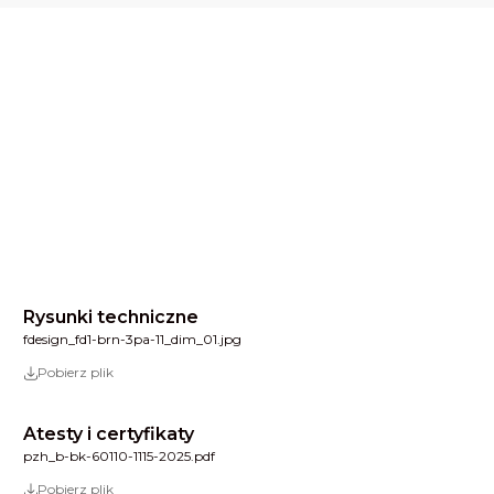
Rysunki techniczne
fdesign_fd1-brn-3pa-11_dim_01.jpg
Pobierz plik
Atesty i certyfikaty
pzh_b-bk-60110-1115-2025.pdf
Pobierz plik