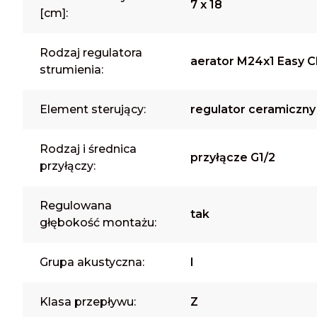
7 x 18
[cm]:
Rodzaj regulatora
aerator M24x1 Easy C
strumienia:
Element sterujący:
regulator ceramiczny
Rodzaj i średnica
przyłącze G1/2
przyłączy:
Regulowana
tak
głębokość montażu:
Grupa akustyczna:
I
Klasa przepływu:
Z