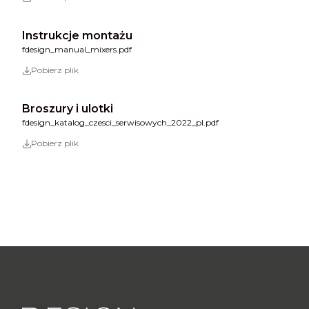
Instrukcje montażu
fdesign_manual_mixers.pdf
Pobierz plik
Broszury i ulotki
fdesign_katalog_czesci_serwisowych_2022_pl.pdf
Pobierz plik