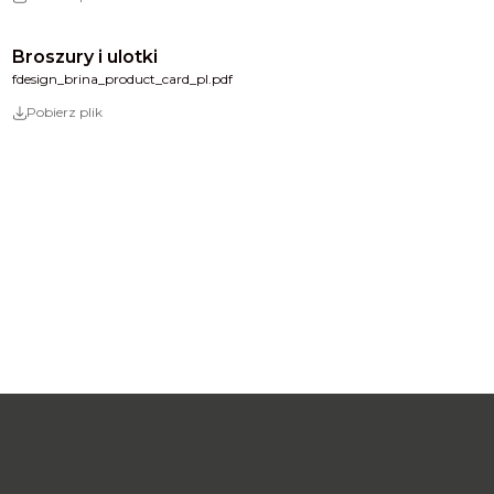
Broszury i ulotki
fdesign_brina_product_card_pl.pdf
Pobierz plik