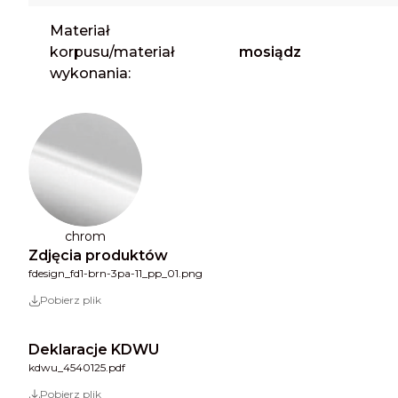
Materiał
korpusu/materiał
mosiądz
wykonania:
chrom
Zdjęcia produktów
fdesign_fd1-brn-3pa-11_pp_01.png
Pobierz plik
Deklaracje KDWU
kdwu_4540125.pdf
Pobierz plik